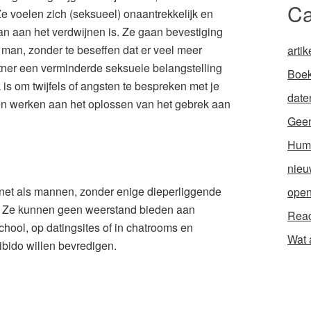
Ca
Ze voelen zich (seksueel) onaantrekkelijk en
n aan het verdwijnen is. Ze gaan bevestiging
 man, zonder te beseffen dat er veel meer
artik
ner een verminderde seksuele belangstelling
Boek
k is om twijfels of angsten te bespreken met je
date
en werken aan het oplossen van het gebrek aan
Geen
Hum
nieu
e net als mannen, zonder enige dieperliggende
open
. Ze kunnen geen weerstand bieden aan
Reac
chool, op datingsites of in chatrooms en
Wat 
ibido willen bevredigen.