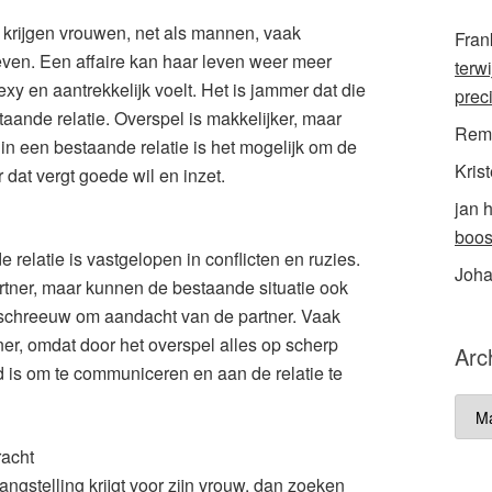
t, krijgen vrouwen, net als mannen, vaak
Fran
ven. Een affaire kan haar leven weer meer
terw
xy en aantrekkelijk voelt. Het is jammer dat die
prec
taande relatie. Overspel is makkelijker, maar
Rem
 in een bestaande relatie is het mogelijk om de
Krist
dat vergt goede wil en inzet.
jan 
boos
elatie is vastgelopen in conflicten en ruzies.
Joh
partner, maar kunnen de bestaande situatie ook
n schreeuw om aandacht van de partner. Vaak
ner, omdat door het overspel alles op scherp
Arc
d is om te communiceren en aan de relatie te
Arch
racht
ngstelling krijgt voor zijn vrouw, dan zoeken