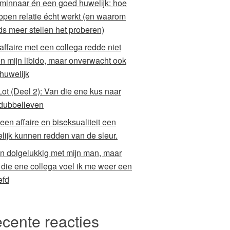
minnaar én een goed huwelijk: hoe
open relatie écht werkt (en waarom
ds meer stellen het proberen)
 affaire met een collega redde niet
en mijn libido, maar onverwacht ook
 huwelijk
Lot (Deel 2): Van die ene kus naar
dubbelleven
een affaire en biseksualiteit een
lijk kunnen redden van de sleur.
en dolgelukkig met mijn man, maar
 die ene collega voel ik me weer een
efd
cente reacties