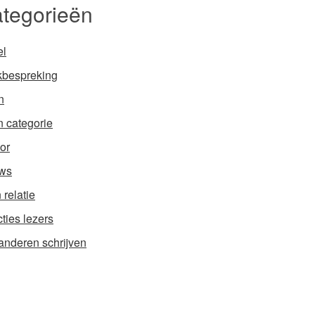
tegorieën
el
bespreking
n
 categorie
or
ws
 relatie
ties lezers
anderen schrijven