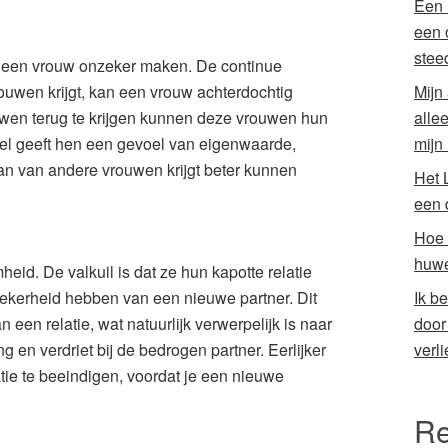
Een 
een 
stee
an een vrouw onzeker maken. De continue
Mijn
uwen krijgt, kan een vrouw achterdochtig
alle
uwen terug te krijgen kunnen deze vrouwen hun
mijn
pel geeft hen een gevoel van eigenwaarde,
an van andere vrouwen krijgt beter kunnen
Het 
een 
Hoe 
huwe
id. De valkuil is dat ze hun kapotte relatie
Ik b
ekerheid hebben van een nieuwe partner. Dit
door
n een relatie, wat natuurlijk verwerpelijk is naar
verli
g en verdriet bij de bedrogen partner. Eerlijker
tie te beeindigen, voordat je een nieuwe
Re