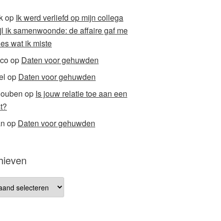
k
op
Ik werd verliefd op mijn collega
ijl ik samenwoonde: de affaire gaf me
ies wat ik miste
co
op
Daten voor gehuwden
el
op
Daten voor gehuwden
houben
op
Is jouw relatie toe aan een
t?
an
op
Daten voor gehuwden
hieven
ieven