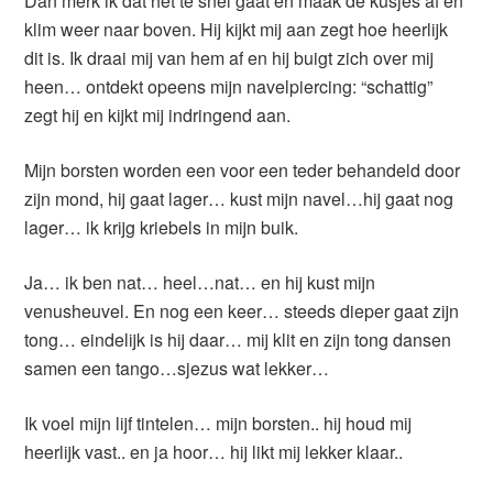
Dan merk ik dat het te snel gaat en maak de kusjes af en
klim weer naar boven. Hij kijkt mij aan zegt hoe heerlijk
dit is. Ik draai mij van hem af en hij buigt zich over mij
heen… ontdekt opeens mijn navelpiercing: “schattig”
zegt hij en kijkt mij indringend aan.
Mijn borsten worden een voor een teder behandeld door
zijn mond, hij gaat lager… kust mijn navel…hij gaat nog
lager… ik krijg kriebels in mijn buik.
Ja… ik ben nat… heel…nat… en hij kust mijn
venusheuvel. En nog een keer… steeds dieper gaat zijn
tong… eindelijk is hij daar… mij klit en zijn tong dansen
samen een tango…sjezus wat lekker…
Ik voel mijn lijf tintelen… mijn borsten.. hij houd mij
heerlijk vast.. en ja hoor… hij likt mij lekker klaar..