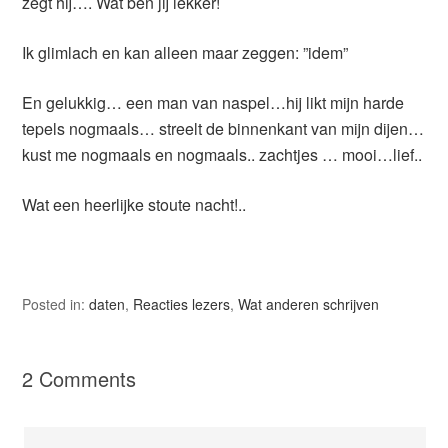
zegt hij…. Wat ben jij lekker!
Ik glimlach en kan alleen maar zeggen: ”idem”
En gelukkig… een man van naspel…hij likt mijn harde
tepels nogmaals… streelt de binnenkant van mijn dijen…
kust me nogmaals en nogmaals.. zachtjes … mooi…lief..
Wat een heerlijke stoute nacht!..
Posted in:
daten
,
Reacties lezers
,
Wat anderen schrijven
2 Comments