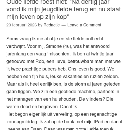
Oude liefde roest niet: “Na dertig jaar
vond ik mijn jeugdliefde terug en nu staat
mijn leven op zijn kop”
20 februari 2026
by
Redactie
Leave a Comment
Soms vraag ik me af of je eerste liefde ooit echt
verdwijnt. Voor mij, Simone (46), was het antwoord
jarenlang een vaag ‘misschien’. Ik ben al twintig jaar
getrouwd met Rob, een lieve, betrouwbare man met wie
ik twee prachtige pubers heb. Ons leven is goed. We
hebben een fijn huis, leuke vakanties en ruziën zelden.
Maar als ik heel eerlijk ben, is de storm al jaren geleden
gaan liggen. We zijn een geoliede machine, partners in
het managen van een huishouden. De vlinders? Die
waren dood en begraven. Dacht ik.
Het begon eigenlijk uit verveling, op een regenachtige
zondagmiddag. Ik zat op de bank met mijn iPad en dacht
ineens aan Daan. Daan was mijn grote liefde toen ik