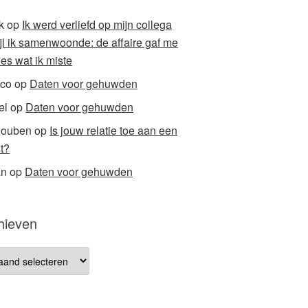
k
op
Ik werd verliefd op mijn collega
ijl ik samenwoonde: de affaire gaf me
ies wat ik miste
co
op
Daten voor gehuwden
el
op
Daten voor gehuwden
houben
op
Is jouw relatie toe aan een
t?
an
op
Daten voor gehuwden
hieven
ieven