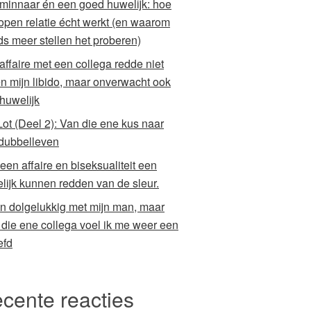
minnaar én een goed huwelijk: hoe
open relatie écht werkt (en waarom
ds meer stellen het proberen)
 affaire met een collega redde niet
en mijn libido, maar onverwacht ook
 huwelijk
Lot (Deel 2): Van die ene kus naar
dubbelleven
een affaire en biseksualiteit een
lijk kunnen redden van de sleur.
en dolgelukkig met mijn man, maar
 die ene collega voel ik me weer een
efd
cente reacties