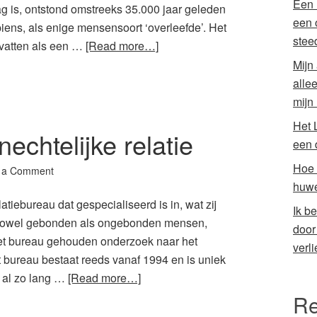
Een 
aag is, ontstond omstreeks 35.000 jaar geleden
een 
ens, als enige mensensoort ‘overleefde’. Het
stee
vatten als een …
[Read more…]
Mijn
alle
mijn
Het 
echtelijke relatie
een 
Hoe 
 a Comment
huwe
tiebureau dat gespecialiseerd is in, wat zij
Ik b
r zowel gebonden als ongebonden mensen,
door
het bureau gehouden onderzoek naar het
verli
t bureau bestaat reeds vanaf 1994 en is uniek
t al zo lang …
[Read more…]
Re