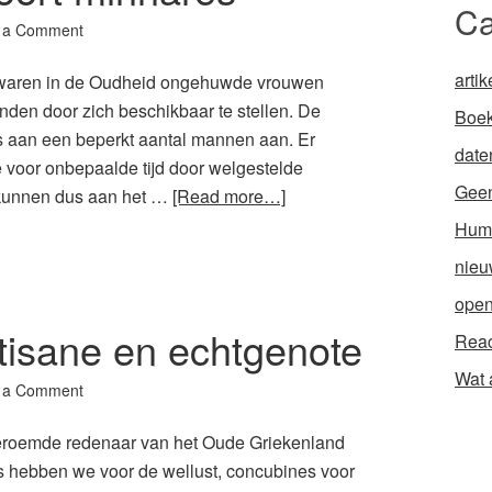
Ca
 a Comment
artik
) waren in de Oudheid ongehuwde vrouwen
enden door zich beschikbaar te stellen. De
Boek
s aan een beperkt aantal mannen aan. Er
date
e voor onbepaalde tijd door welgestelde
Geen
kunnen dus aan het …
[Read more…]
Hum
nieu
open
tisane en echtgenote
Reac
Wat 
 a Comment
eroemde redenaar van het Oude Griekenland
es hebben we voor de wellust, concubines voor