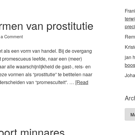
Fran
terw
rmen van prostitutie
prec
Rem
 a Comment
Krist
iet als een vorm van handel. Bij de overgang
jan 
t promescueus leefde, naar een (meer)
boos
alle waarschijnlijkheid de gast-, reis- en
eze vormen als “prostitutie” te betitelen naar
Joh
erscheiden van “promescuïteit”. …
[Read
Arc
Arch
oort minnares