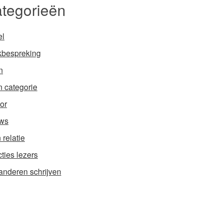
tegorieën
el
bespreking
n
 categorie
or
ws
 relatie
ties lezers
anderen schrijven