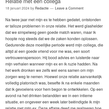
Relatie met een collega
18 januari 2024
by
Redactie
Leave a Comment
Na twee jaar met mijn ex te hebben gedatet, ontstonden
er talloze problemen in onze relatie. Het werd glashelder
dat we simpelweg geen goede match waren, maar ik
hoopte nog steeds dat we de zaken konden oplossen.
Gedurende deze moeilijke periode werd mijn collega, die
altijd al een goede vriend voor me was, een soort
vertrouwenspersoon. Hij bood advies en luisterde naar
mijn verhalen wanneer mijn ex en ik ruzie hadden. Na
het werk dronken we zelfs wel eens samen om mijn
zorgen weg te nemen. Hoewel onze relatie aanvankelijk
volledig platonisch was, besefte ik na enkele maanden
dat ik gevoelens voor hem begon te ontwikkelen. Op een
avond na het drinken belandden we in een intieme
situatie, en ongeveer een week later beëindigde ik mijn
relatie met mijn ex. Deze affaire deed me realiseren hoe