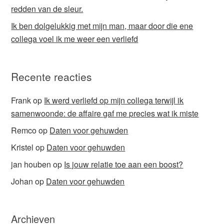
redden van de sleur.
Ik ben dolgelukkig met mijn man, maar door die ene
collega voel ik me weer een verliefd
Recente reacties
Frank
op
Ik werd verliefd op mijn collega terwijl ik
samenwoonde: de affaire gaf me precies wat ik miste
Remco
op
Daten voor gehuwden
Kristel
op
Daten voor gehuwden
jan houben
op
Is jouw relatie toe aan een boost?
Johan
op
Daten voor gehuwden
Archieven