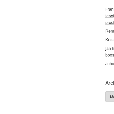
Fran
terw
prec
Rem
Krist
jan 
boos
Joh
Arc
Arch