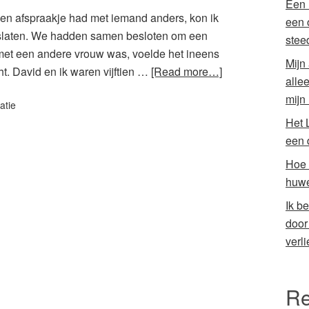
Een 
 een afspraakje had met iemand anders, kon ik
een 
oslaten. We hadden samen besloten om een
stee
j met een andere vrouw was, voelde het ineens
Mijn
t. David en ik waren vijftien …
[Read more…]
alle
mijn
atie
Het 
een 
Hoe 
huwe
Ik b
door
verli
Re