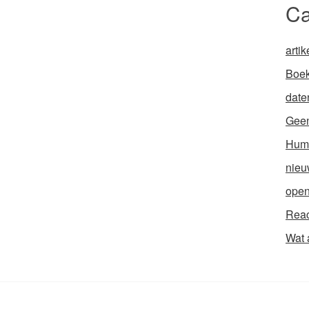
Ca
artik
Boek
date
Geen
Hum
nieu
open
Reac
Wat 