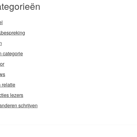
tegorieën
el
bespreking
n
 categorie
or
ws
 relatie
ties lezers
anderen schrijven