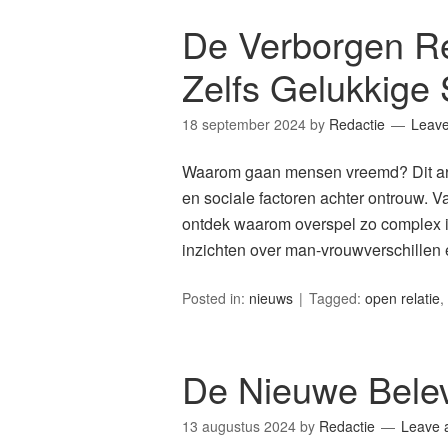
De Verborgen 
Zelfs Gelukkige
18 september 2024
by
Redactie
Leav
Waarom gaan mensen vreemd? Dit arti
en sociale factoren achter ontrouw. Va
ontdek waarom overspel zo complex is 
inzichten over man-vrouwverschillen e
Posted in:
nieuws
Tagged:
open relatie
,
De Nieuwe Belev
13 augustus 2024
by
Redactie
Leave 