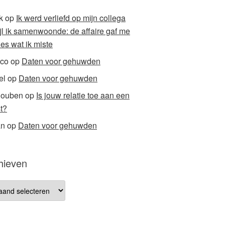
k
op
Ik werd verliefd op mijn collega
ijl ik samenwoonde: de affaire gaf me
ies wat ik miste
co
op
Daten voor gehuwden
el
op
Daten voor gehuwden
houben
op
Is jouw relatie toe aan een
t?
an
op
Daten voor gehuwden
hieven
ieven