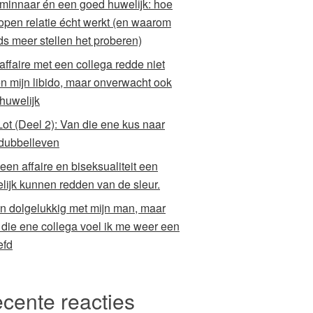
minnaar én een goed huwelijk: hoe
open relatie écht werkt (en waarom
ds meer stellen het proberen)
 affaire met een collega redde niet
en mijn libido, maar onverwacht ook
 huwelijk
Lot (Deel 2): Van die ene kus naar
dubbelleven
een affaire en biseksualiteit een
lijk kunnen redden van de sleur.
en dolgelukkig met mijn man, maar
 die ene collega voel ik me weer een
efd
cente reacties