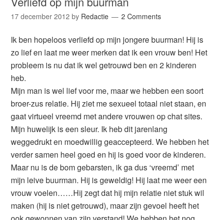
Verliefd op mijn buurman
17 december 2012
by
Redactie
2 Comments
Ik ben hopeloos verliefd op mijn jongere buurman! Hij is
zo lief en laat me weer merken dat ik een vrouw ben! Het
probleem is nu dat ik wel getrouwd ben en 2 kinderen
heb.
Mijn man is wel lief voor me, maar we hebben een soort
broer-zus relatie. Hij ziet me sexueel totaal niet staan, en
gaat virtueel vreemd met andere vrouwen op chat sites.
Mijn huwelijk is een sleur. Ik heb dit jarenlang
weggedrukt en moedwillig geaccepteerd. We hebben het
verder samen heel goed en hij is goed voor de kinderen.
Maar nu is de bom gebarsten, ik ga dus ‘vreemd’ met
mijn leive buurman. Hij is geweldig! Hij laat me weer een
vrouw voelen……Hij zegt dat hij mijn relatie niet stuk wil
maken (hij is niet getrouwd), maar zijn gevoel heeft het
ook gewonnen van zijn verstand! We hebben het nog