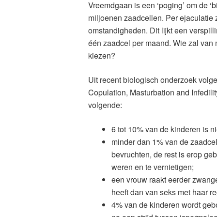
Vreemdgaan is een ‘poging’ om de ‘b
miljoenen zaadcellen. Per ejaculatie z
omstandigheden. Dit lijkt een verspil
één zaadcel per maand. Wie zal van n
kiezen?
Uit recent biologisch onderzoek vol
Copulation, Masturbation and Infedilit
volgende:
6 tot 10% van de kinderen is ni
minder dan 1% van de zaadcelle
bevruchten, de rest is erop g
weren en te vernietigen;
een vrouw raakt eerder zwange
heeft dan van seks met haar re
4% van de kinderen wordt geb