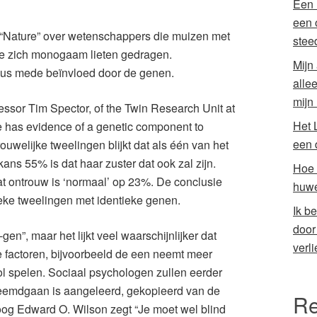
Een 
een 
n “Nature” over wetenschappers die muizen met
stee
e zich monogaam lieten gedragen.
Mijn
s mede beïnvloed door de genen.
alle
mijn
ssor Tim Spector, of the Twin Research Unit at
Het 
 has evidence of a genetic component to
een 
vrouwelijke tweelingen blijkt dat als één van het
ans 55% is dat haar zuster dat ook zal zijn.
Hoe 
t ontrouw is ‘normaal’ op 23%. De conclusie
huwe
tieke tweelingen met identieke genen.
Ik b
door
”, maar het lijkt veel waarschijnlijker dat
verli
e factoren, bijvoorbeeld de een neemt meer
rol spelen. Sociaal psychologen zullen eerder
vreemdgaan is aangeleerd, gekopieerd van de
Re
loog Edward O. Wilson zegt “Je moet wel blind