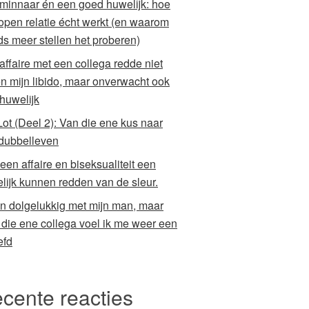
minnaar én een goed huwelijk: hoe
open relatie écht werkt (en waarom
ds meer stellen het proberen)
 affaire met een collega redde niet
en mijn libido, maar onverwacht ook
 huwelijk
Lot (Deel 2): Van die ene kus naar
dubbelleven
een affaire en biseksualiteit een
lijk kunnen redden van de sleur.
en dolgelukkig met mijn man, maar
 die ene collega voel ik me weer een
efd
cente reacties