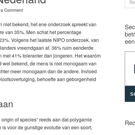
 a Comment
ijn niet bekend, het ene onderzoek spreekt van
Sec
re van 35%. Men schat het percentage
bet
 23%. Volgens het laatste NIPO onderzoek, van
een
rlanders vreemdgaan af, 36% ruim eenderde
jn met 41% toleranter dan jongeren. Het waaróm
 wel bekend, de mens is niet monogaam van
echter meer monogaam dan de andere. Invloed
eloofsovertuiging, behoefte aan geborgenheid
aan
 origin of species” reeds aan dat polygamie
Rec
is voor de gunstige evolutie van een soort,