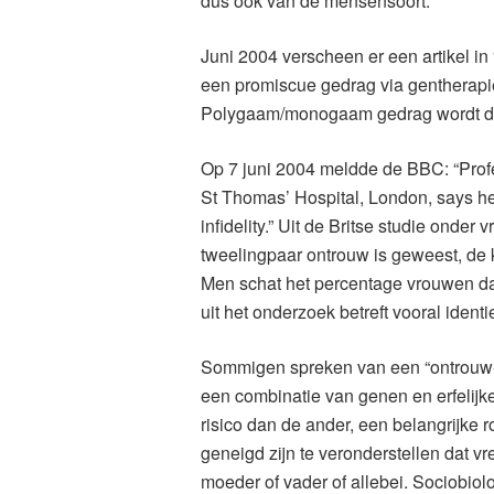
dus ook van de mensensoort.
Juni 2004 verscheen er een artikel i
een promiscue gedrag via gentherapi
Polygaam/monogaam gedrag wordt du
Op 7 juni 2004 meldde de BBC: “Profe
St Thomas’ Hospital, London, says he
infidelity.” Uit de Britse studie onder 
tweelingpaar ontrouw is geweest, de k
Men schat het percentage vrouwen da
uit het onderzoek betreft vooral iden
Sommigen spreken van een “ontrouw-gen
een combinatie van genen en erfelijk
risico dan de ander, een belangrijke 
geneigd zijn te veronderstellen dat 
moeder of vader of allebei. Sociobio