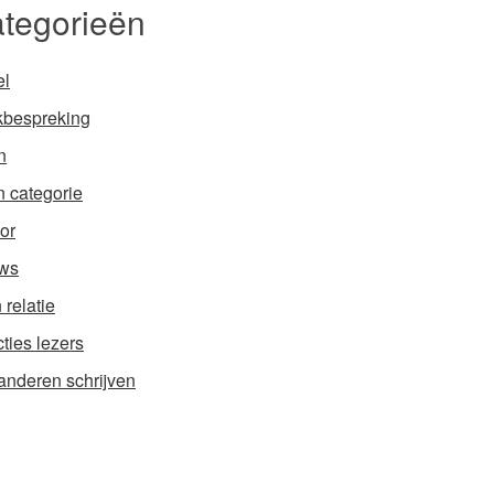
tegorieën
el
bespreking
n
 categorie
or
ws
 relatie
ties lezers
anderen schrijven