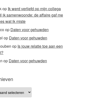
k
op
Ik werd verliefd op mijn collega
ijl ik samenwoonde: de affaire gaf me
ies wat ik miste
co
op
Daten voor gehuwden
el
op
Daten voor gehuwden
houben
op
Is jouw relatie toe aan een
t?
an
op
Daten voor gehuwden
hieven
ieven