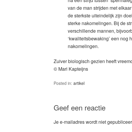
na een strijd tussen ‘spermal
van de man strijden met elkaar
de sterkste uiteindelijk zijn d
sterke nakomelingen. Bij de s
verschillende mannen, bijvoor
‘kwaliteitsbewaking’ een nog h
nakomelingen.
Zuiver biologisch gezien heeft vreemd
© Mari Kapteijns
Posted in:
artikel
Geef een reactie
Je e-mailadres wordt niet gepubliceer