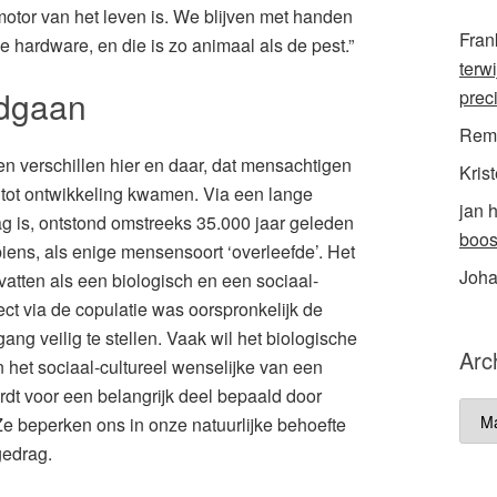
motor van het leven is. We blijven met handen
Fran
 hardware, en die is zo animaal als de pest.”
terw
mdgaan
prec
Rem
verschillen hier en daar, dat mensachtigen
Krist
n tot ontwikkeling kwamen. Via een lange
jan 
aag is, ontstond omstreeks 35.000 jaar geleden
boos
ens, als enige mensensoort ‘overleefde’. Het
Joh
atten als een biologisch en een sociaal-
ect via de copulatie was oorspronkelijk de
ng veilig te stellen. Vaak wil het biologische
Arc
 het sociaal-cultureel wenselijke van een
dt voor een belangrijk deel bepaald door
Arch
Ze beperken ons in onze natuurlijke behoefte
gedrag.