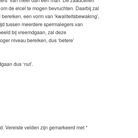
egers’ van meer dan één man. De zaadcellen
 om de eicel te mogen bevruchten. Daarbij zal
oel bereiken, een vorm van ‘kwaliteitsbewaking’,
trijd tussen meerdere spermalegers van
beeld bij vreemdgaan, zal deze
oger niveau bereiken, dus ‘betere’
gaan dus ‘nut’.
d.
Vereiste velden zijn gemarkeerd met
*