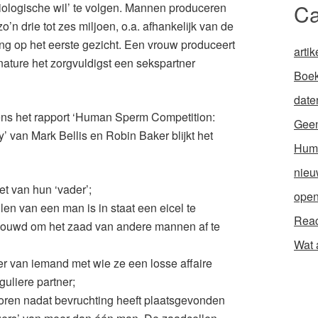
Ca
iologische wil’ te volgen. Mannen produceren
o’n drie tot zes miljoen, o.a. afhankelijk van de
ling op het eerste gezicht. Een vrouw produceert
artik
ature het zorgvuldigst een sekspartner
Boek
date
gens het rapport ‘Human Sperm Competition:
Geen
y’ van Mark Bellis en Robin Baker blijkt het
Hum
nieu
et van hun ‘vader’;
open
n van een man is in staat een eicel te
Reac
ebouwd om het zaad van andere mannen af te
Wat 
r van iemand met wie ze een losse affaire
guliere partner;
oren nadat bevruchting heeft plaatsgevonden