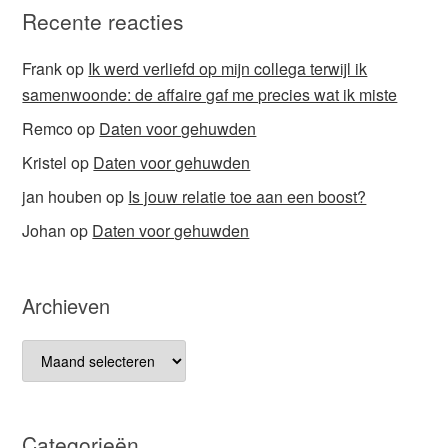
Recente reacties
Frank
op
Ik werd verliefd op mijn collega terwijl ik
samenwoonde: de affaire gaf me precies wat ik miste
Remco
op
Daten voor gehuwden
Kristel
op
Daten voor gehuwden
jan houben
op
Is jouw relatie toe aan een boost?
Johan
op
Daten voor gehuwden
Archieven
Archieven
Categorieën